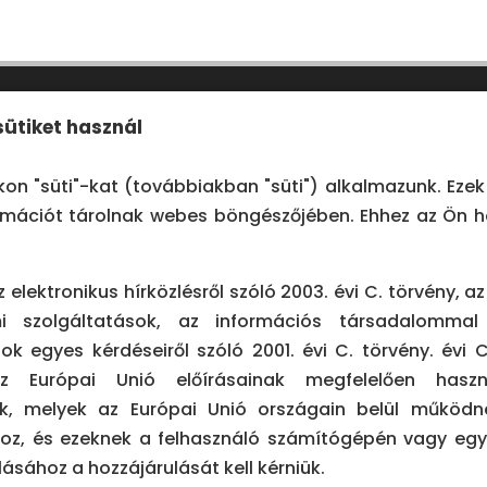
 sütiket használ
FOCUS DENT
n "süti"-kat (továbbiakban "süti") alkalmazunk. Ezek 
rmációt tárolnak webes böngészőjében. Ehhez az Ön h
z elektronikus hírközlésről szóló 2003. évi C. törvény, a
mi szolgáltatások, az információs társadalommal
M
KAPCSOLAT
ok egyes kérdéseiről szóló 2001. évi C. törvény. évi CV
z Európai Unió előírásainak megfelelően haszn
06 30 971 4812

1 Budapest,
, melyek az Európai Unió országain belül működne
ly utca 14.
oz, és ezeknek a felhasználó számítógépén vagy eg
info@focus-dent.hu

lásához a hozzájárulását kell kérniük.