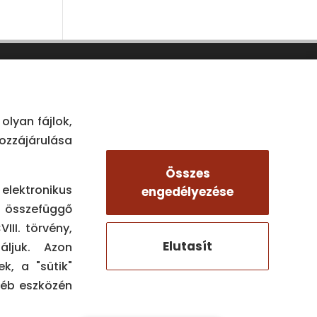
olyan fájlok,
ozzájárulása
Összes
z elektronikus
engedélyezése
 összefüggő
HÍREINK
III. törvény,
Elutasít
áljuk. Azon
@focusdentkiraly

k, a "sütik"
yéb eszközén
@kiralydentnonstop
