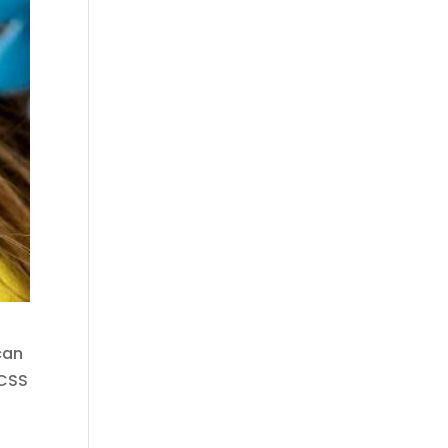
can
 CSS