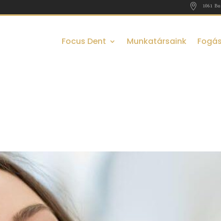

1061 Bu
Focus Dent
Munkatársaink
Fogás