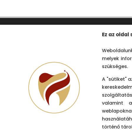
Ez az oldal
Weboldalunko
melyek info
szükséges.
A "sütiket" a
kereskedel
NYITVATARTÁS
CÍ
szolgáltatás
valamint a
H – SZ:
08:00-20:00
106
weblapoknak
Kirá
használatáh
V: 09:00 – 18:00
történő táro