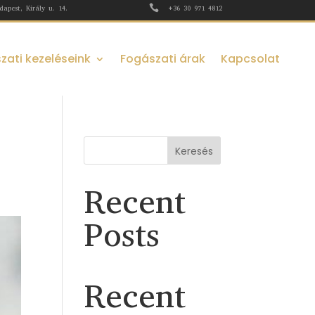

dapest, Király u. 14.
+36 30 971 4812
zati kezeléseink
Fogászati árak
Kapcsolat
Keresés
Recent
Posts
Recent