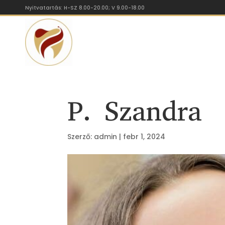
Nyitvatartás: H-SZ 8.00-20.00; V 9.00-18.00
P. Szandra
Szerző:
admin
|
febr 1, 2024