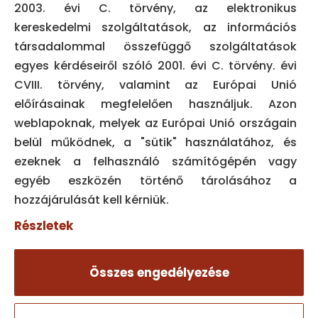
CÍM
2003. évi C. törvény, az elektronikus
kereskedelmi szolgáltatások, az információs
1061 Budapest,
társadalommal összefüggő szolgáltatások
Király utca 14.
egyes kérdéseiről szóló 2001. évi C. törvény. évi
CVIII. törvény, valamint az Európai Unió
TÉRKÉP
előírásainak megfelelően használjuk. Azon
weblapoknak, melyek az Európai Unió országain
KAPCSOLAT
belül működnek, a "sütik" használatához, és
ezeknek a felhasználó számítógépén vagy
06 30 971 4812

egyéb eszközén történő tárolásához a
hozzájárulását kell kérniük.
info@focus-dent.hu

Részletek
HÍREINK
Összes engedélyezése
@focusdentkiraly
