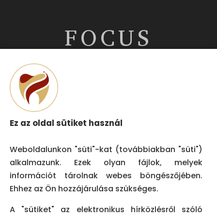
FOCUS
DENT
NYITVATARTÁS
Ez az oldal sütiket használ
H – SZ:
08:00-20:00
Weboldalunkon "süti"-kat (továbbiakban "süti")
alkalmazunk. Ezek olyan fájlok, melyek
V: 09:00 – 18:00
információt tárolnak webes böngészőjében.
Ehhez az Ön hozzájárulása szükséges.
Staf Login
A "sütiket" az elektronikus hírközlésről szóló