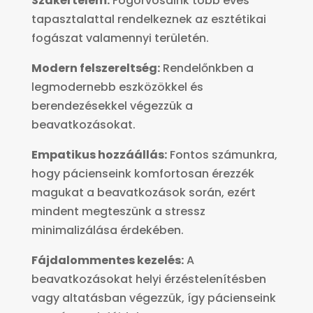
Szakértelem:
Fogorvosaink több éves
tapasztalattal rendelkeznek az esztétikai
fogászat valamennyi területén.
Modern felszereltség:
Rendelőnkben a
legmodernebb eszközökkel és
berendezésekkel végezzük a
beavatkozásokat.
Empatikus hozzáállás:
Fontos számunkra,
hogy pácienseink komfortosan érezzék
magukat a beavatkozások során, ezért
mindent megteszünk a stressz
minimalizálása érdekében.
Fájdalommentes kezelés:
A
beavatkozásokat helyi érzéstelenítésben
vagy altatásban végezzük, így pácienseink