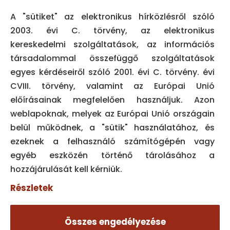
Staf Login
A "sütiket" az elektronikus hírközlésről szóló
CÍM
2003. évi C. törvény, az elektronikus
kereskedelmi szolgáltatások, az információs
1061 Budapest,
társadalommal összefüggő szolgáltatások
Király utca 14.
egyes kérdéseiről szóló 2001. évi C. törvény. évi
CVIII. törvény, valamint az Európai Unió
TÉRKÉP
előírásainak megfelelően használjuk. Azon
weblapoknak, melyek az Európai Unió országain
KAPCSOLAT
belül működnek, a "sütik" használatához, és
ezeknek a felhasználó számítógépén vagy
06 30 971 4812

egyéb eszközén történő tárolásához a
hozzájárulását kell kérniük.
info@focus-dent.hu

Részletek
HÍREINK
Összes engedélyezése