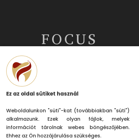
FOCUS
DENT
NYITVATARTÁS
Ez az oldal sütiket használ
H – SZ:
08:00-20:00
Weboldalunkon "süti"-kat (továbbiakban "süti")
alkalmazunk. Ezek olyan fájlok, melyek
V: 09:00 – 18:00
információt tárolnak webes böngészőjében.
Ehhez az Ön hozzájárulása szükséges.